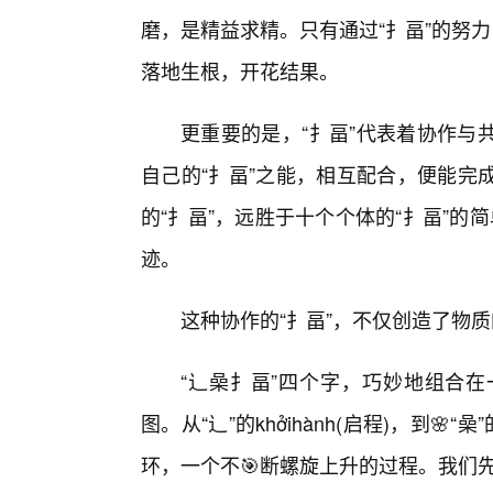
磨，是精益求精。只有通过“扌畐”的努
落地生根，开花结果。
更重要的是，“扌畐”代表着协作与
自己的“扌畐”之能，相互配合，便能完
的“扌畐”，远胜于十个个体的“扌畐”的简
迹。
这种协作的“扌畐”，不仅创造了物
“辶喿扌畐”四个字，巧妙地组合
图。从“辶”的khởihành(启程)，到
环，一个不🎯断螺旋上升的过程。我们先