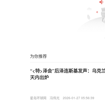
为你推荐
“<特>泽会”后泽连斯基发声：乌克
天内出炉
星岛环球网
冯伟光
2026-01-27 05:56:39