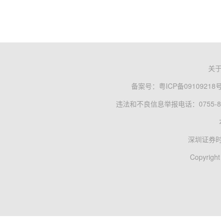
关
备案号：
粤ICP备09109218
违法和不良信息举报电话：0755-83
深圳证券
Copyright