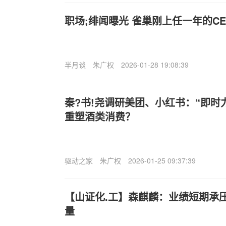
职场;绯闻曝光 雀巢刚上任一年的C
半月谈
朱广权
2026-01-28 19:08:39
秦?书!尧调研美团、小红书：“即时
重塑酒类消费？
驱动之家
朱广权
2026-01-25 09:37:39
【山证化.工】森麒麟：业绩短期承
量