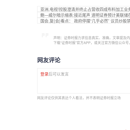
亚洲,电视!控股澄清并终止占营收四成布料加工业
鲍—威尔暗示缩表:接近尾声 道明证券预计美联储
国会,复{会}看点： 政府停摆“几乎必然” 议员炒
声明：证券时报力求信息真实、准确，文章提及内
下载“证券时报”官方APP，或关注官方微信公众
网友评论
登录
后可以发言
网友评论仅供其表达个人看法，并不表明证券时报立场