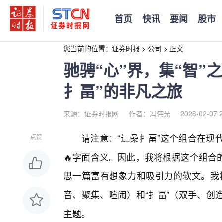
首页
快讯
要闻
股市
您当前的位置：
证券时报
>
公司
>
正文
驰骋“心”界，集“智”
扌畐”的非凡之旅
来源：证券时报网
作者：冯伟光
2026-02-07 
请注意：“辶喿扌畐”这个组合在现
点赞
🔥字面含义。因此，我将根据这个组合
思一篇富有想象力和吸引力的软文。我将
音、聚集、喧闹）和“扌畐”（双手、创
主题。